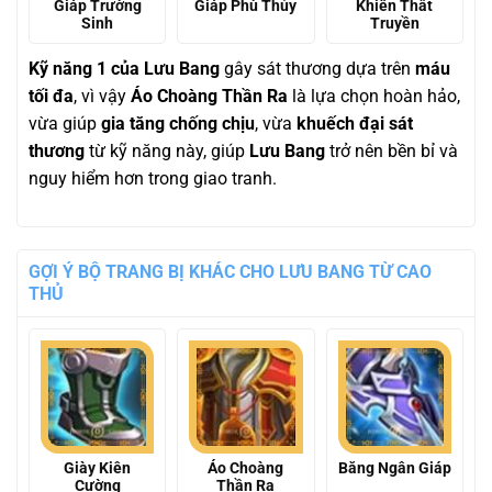
Giáp Trường
Giáp Phù Thủy
Khiên Thất
Sinh
Truyền
Kỹ năng 1 của Lưu Bang
gây sát thương dựa trên
máu
tối đa
, vì vậy
Áo Choàng Thần Ra
là lựa chọn hoàn hảo,
vừa giúp
gia tăng chống chịu
, vừa
khuếch đại sát
thương
từ kỹ năng này, giúp
Lưu Bang
trở nên bền bỉ và
nguy hiểm hơn trong giao tranh.
GỢI Ý BỘ TRANG BỊ KHÁC CHO LƯU BANG TỪ CAO
THỦ
Giày Kiên
Áo Choàng
Băng Ngân Giáp
Cường
Thần Ra