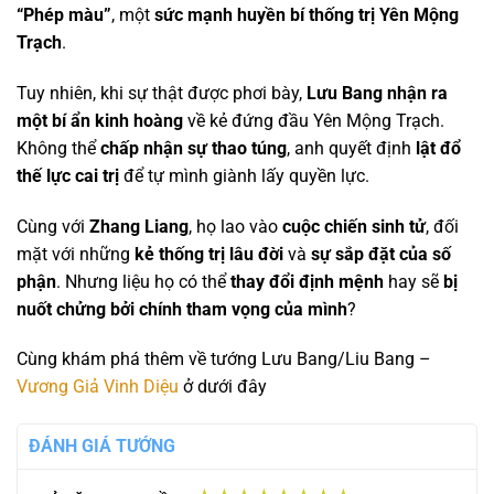
“Phép màu”
, một
sức mạnh huyền bí thống trị Yên Mộng
Trạch
.
Tuy nhiên, khi sự thật được phơi bày,
Lưu Bang nhận ra
một bí ẩn kinh hoàng
về kẻ đứng đầu Yên Mộng Trạch.
Không thể
chấp nhận sự thao túng
, anh quyết định
lật đổ
thế lực cai trị
để tự mình giành lấy quyền lực.
Cùng với
Zhang Liang
, họ lao vào
cuộc chiến sinh tử
, đối
mặt với những
kẻ thống trị lâu đời
và
sự sắp đặt của số
phận
. Nhưng liệu họ có thể
thay đổi định mệnh
hay sẽ
bị
nuốt chửng bởi chính tham vọng của mình
?
Cùng khám phá thêm về tướng Lưu Bang/Liu Bang –
Vương Giả Vinh Diệu
ở dưới đây
ĐÁNH GIÁ TƯỚNG