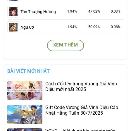
Tôn Thượng Hương
1.94%
47.02%
0.03%
Ngu Cơ
1.94%
50.09%
0.08%
XEM THÊM
BÀI VIẾT MỚI NHẤT
Cách đổi tên trong Vương Giả Vinh
Diệu mới nhất 2025
Gift Code Vương Giả Vinh Diệu Cập
Nhật Hằng Tuần 30/7/2025