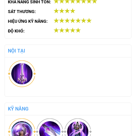
★★★★★★★★
KHẢ NĂNG SINH TỒN:
★★★★
SÁT THƯƠNG:
★★★★★★★
HIỆU ỨNG KỸ NĂNG:
★★★★★
ĐỘ KHÓ:
NỘI TẠI
KỸ NĂNG