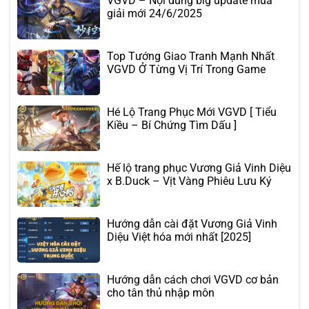
VGVD – Nội dung big update mùa
giải mới 24/6/2025
Top Tướng Giao Tranh Mạnh Nhất
VGVD Ở Từng Vị Trí Trong Game
Hé Lộ Trang Phục Mới VGVD [ Tiểu
Kiều – Bí Chứng Tìm Dấu ]
Hế lộ trang phục Vương Giả Vinh Diệu
x B.Duck – Vịt Vàng Phiêu Lưu Ký
Hướng dẫn cài đặt Vương Giả Vinh
Diệu Việt hóa mới nhất [2025]
Hướng dẫn cách chơi VGVD cơ bản
cho tân thủ nhập môn