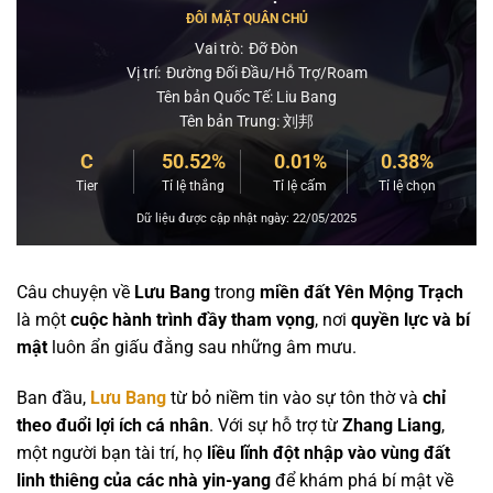
ĐÔI MẶT QUÂN CHỦ
Vai trò:
Đỡ Đòn
Vị trí:
Đường Đối Đầu/Hỗ Trợ/Roam
Tên bản Quốc Tế: Liu Bang
Tên bản Trung: 刘邦
C
50.52%
0.01%
0.38%
Tier
Tỉ lệ thắng
Tỉ lệ cấm
Tỉ lệ chọn
Dữ liệu được cập nhật ngày: 22/05/2025
Câu chuyện về
Lưu Bang
trong
miền đất Yên Mộng Trạch
là một
cuộc hành trình đầy tham vọng
, nơi
quyền lực và bí
mật
luôn ẩn giấu đằng sau những âm mưu.
Ban đầu,
Lưu Bang
từ bỏ niềm tin vào sự tôn thờ và
chỉ
theo đuổi lợi ích cá nhân
. Với sự hỗ trợ từ
Zhang Liang
,
một người bạn tài trí, họ
liều lĩnh đột nhập vào vùng đất
linh thiêng của các nhà yin-yang
để khám phá bí mật về