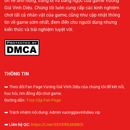
tin về anh hùng, trang bị và bảng ngọc của game Vương
Giả Vinh Diệu. Chúng tôi luôn cung cấp các kinh nghiệm
chơi tất cả nhân vật của game, cũng như cập nhật thông
tin về game sớm nhất, đem đến cho người dùng nhưng
kiến thức và trải nghiệm tuyệt vời.
THÔNG TIN
➡️ Theo dõi Fan Page Vương Giả VInh Diệu của chúng tôi để kêt nối,
học hỏi, tìm đồng đội chơi game.
Đường dẫn:
Truy Cập Fan Page
➡️ Trách nhiệm nội dung: Admin vuonggiavinhdieu.vip
➡️ Liên hệ QC:
https://t.me/SEODREAMIBOI