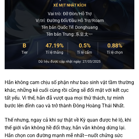
XÉ MỊT NHẬT KÍCH
Vai trò:
Đỡ Đòn/Hỗ Trợ
Vị trí:
Đường Đối/Đầu Hỗ Trợ/Roam
Tên bản Quốc Tế: Donghuang
Tên bản Trung: 东皇太一
B
47.19%
0.5%
0.88%
Tier
Tỉ lệ thắng
Tỉ lệ cấm
Tỉ lệ chọn
Dữ liệu được cập nhật ngày: 27/03/2025
Hắn không cam chịu số phận như bao sinh vật tầm thường
khác, những kẻ cuối cùng rồi cũng sẽ đối mặt với kết cục
tất yếu. Vì thế, hắn đã vượt qua mọi thử thách, tự mình
bước lên đỉnh cao và trở thành Đông Hoàng Thái Nhất.
Thế nhưng, ngay cả khi sự thật về Kỳ quan được hé lộ, khi
thế giới vẫn không hề đổi thay, hắn vẫn không dừng lại.
Hắn chọn con đường mạnh mẽ nhất—nuốt chửng sức