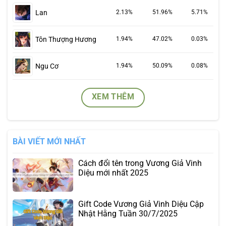
Lan
2.13%
51.96%
5.71%
Tôn Thượng Hương
1.94%
47.02%
0.03%
Ngu Cơ
1.94%
50.09%
0.08%
XEM THÊM
BÀI VIẾT MỚI NHẤT
Cách đổi tên trong Vương Giả Vinh
Diệu mới nhất 2025
Gift Code Vương Giả Vinh Diệu Cập
Nhật Hằng Tuần 30/7/2025