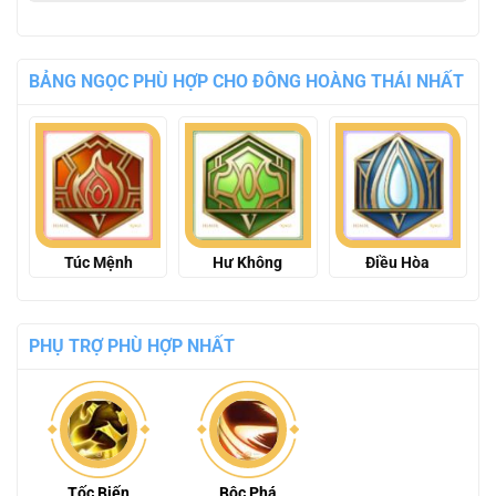
BẢNG NGỌC PHÙ HỢP CHO ĐÔNG HOÀNG THÁI NHẤT
Túc Mệnh
Hư Không
Điều Hòa
PHỤ TRỢ PHÙ HỢP NHẤT
Tốc Biến
Bộc Phá