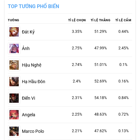
TOP TƯỚNG PHỔ BIẾN
TƯỚNG
TỈ LỆ CHỌN
TỈ LỆ THẮNG
TỈ LỆ CẤM
Đát Kỷ
3.35%
51.29%
0.44%
Ảnh
2.75%
47.99%
2.45%
Hậu Nghệ
2.74%
51.01%
0.1%
Hạ Hầu Đôn
2.4%
52.69%
0.16%
Điển Vi
2.31%
54.18%
0.84%
Angela
2.25%
48.63%
0.72%
Marco Polo
2.21%
47.62%
0.13%