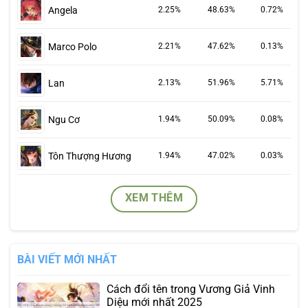
Angela
2.25%
48.63%
0.72%
Marco Polo
2.21%
47.62%
0.13%
Lan
2.13%
51.96%
5.71%
Ngu Cơ
1.94%
50.09%
0.08%
Tôn Thượng Hương
1.94%
47.02%
0.03%
XEM THÊM
BÀI VIẾT MỚI NHẤT
Cách đổi tên trong Vương Giả Vinh
Diệu mới nhất 2025