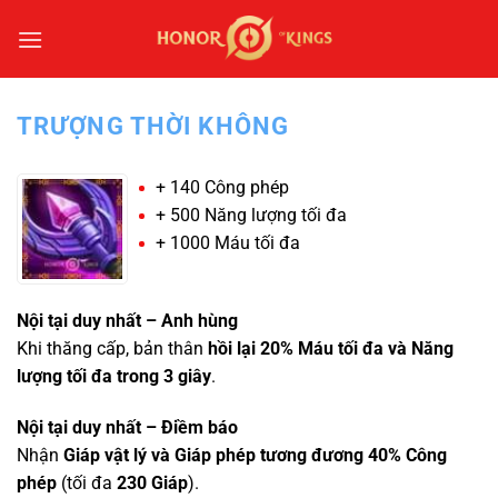
Bỏ
qua
nội
dung
TRƯỢNG THỜI KHÔNG
+ 140 Công phép
+ 500 Năng lượng tối đa
+ 1000 Máu tối đa
Nội tại duy nhất – Anh hùng
Khi thăng cấp, bản thân
hồi lại 20% Máu tối đa và Năng
lượng tối đa trong 3 giây
.
Nội tại duy nhất – Điềm báo
Nhận
Giáp vật lý và Giáp phép tương đương 40% Công
phép
(tối đa
230 Giáp
).