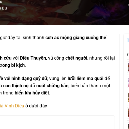
ầu
D
u Bu
布
 giờ đây tái sinh thành
cơn ác mộng giáng xuống thế
T
nh cửu
với
Điêu Thuyền
, vũ công
chết người
, nhưng rồi lại
trong bi kịch
.
về với hình dạng quỷ dữ
, vung lên
lưỡi liềm ma quái
để
à cơn thịnh nộ
đã
nuốt chửng hắn
, biến hắn thành một
n
trong
biển lửa hủy diệt
.
ả Vinh Diệu
ở dưới đây