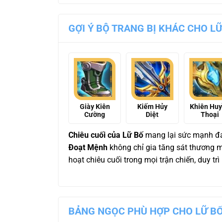
GỢI Ý BỘ TRANG BỊ KHÁC CHO L
Giày Kiên
Kiếm Hủy
Khiên Hu
Cường
Diệt
Thoại
Chiêu cuối của Lữ Bố
mang lại sức mạnh đán
Đoạt Mệnh
không chỉ gia tăng sát thương 
hoạt chiêu cuối trong mọi trận chiến, duy trì
BẢNG NGỌC PHÙ HỢP CHO LỮ B