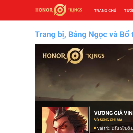
Bỏ
qua
TRANG CHỦ
TƯỚ
nội
dung
Trang bị, Bảng Ngọc và Bổ 
VƯƠNG GIẢ VIN
VÔ SONG CHI MA
Vai trò:
Đấu Sĩ/Đỡ 