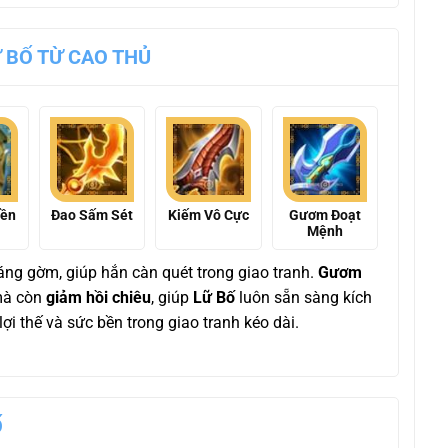
Ữ BỐ TỪ CAO THỦ
yền
Đao Sấm Sét
Kiếm Vô Cực
Gươm Đoạt
Mệnh
g gờm, giúp hắn càn quét trong giao tranh.
Gươm
mà còn
giảm hồi chiêu
, giúp
Lữ Bố
luôn sẵn sàng kích
 lợi thế và sức bền trong giao tranh kéo dài.
Ố