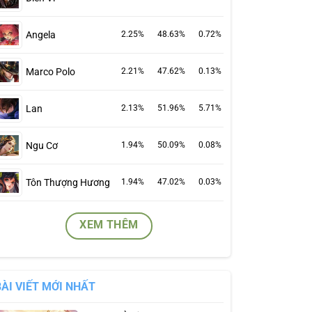
Angela
2.25%
48.63%
0.72%
Marco Polo
2.21%
47.62%
0.13%
Lan
2.13%
51.96%
5.71%
Ngu Cơ
1.94%
50.09%
0.08%
Tôn Thượng Hương
1.94%
47.02%
0.03%
XEM THÊM
BÀI VIẾT MỚI NHẤT