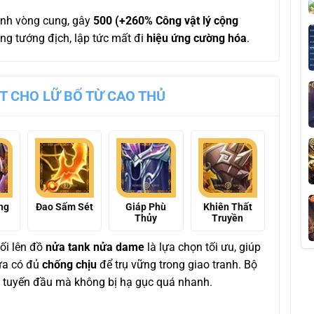
ình vòng cung, gây
500 (+260% Công vật lý cộng
úng tướng địch, lập tức mất đi
hiệu ứng cường hóa
.
ẤT CHO LỮ BỐ TỪ CAO THỦ
ng
Đao Sấm Sét
Giáp Phù
Khiên Thất
Thủy
Truyền
 lối lên đồ
nửa tank nửa dame
là lựa chọn tối ưu, giúp
vừa có đủ
chống chịu
để trụ vững trong giao tranh. Bộ
t tuyến đầu mà không bị hạ gục quá nhanh.