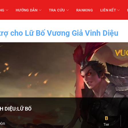
NG
HƯỚNG DẪN
TRA CỨU
RANKING
LIÊN KẾT
trợ cho Lữ Bố Vương Giả Vinh Diệu
H DIỆU:LỮ BỐ
B
Đòn
Tier