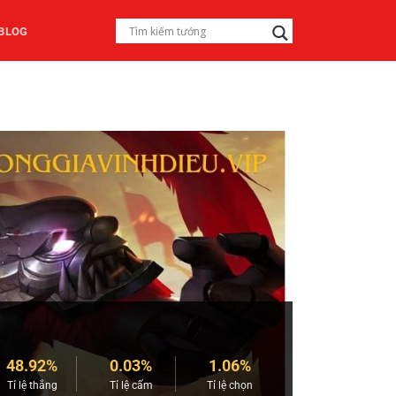
BLOG
48.92%
0.03%
1.06%
Tỉ lệ thắng
Tỉ lệ cấm
Tỉ lệ chọn