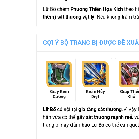
Lữ Bố chém
Phương Thiên Họa Kích
theo h
thêm) sát thương vật lý
. Nếu không trảm tr
GỢI Ý BỘ TRANG BỊ ĐƯỢC ĐỀ XU
Giày Kiên
Kiếm Hủy
Giáp Thố
Cường
Diệt
Khổ
Lữ Bố
có nội tại
gia tăng sát thương
, vì vậy
hắn vừa có thể
gây sát thương mạnh mẽ
, 
trang bị này đảm bảo
Lữ Bố
có thể càn qué