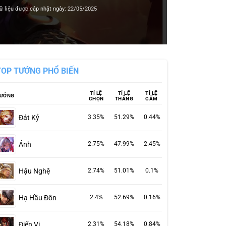
ữ liệu được cập nhật ngày: 22/05/2025
TOP TƯỚNG PHỔ BIẾN
TỈ LỆ
TỈ LỆ
TỈ LỆ
ƯỚNG
CHỌN
THẮNG
CẤM
Đát Kỷ
3.35%
51.29%
0.44%
Ảnh
2.75%
47.99%
2.45%
Hậu Nghệ
2.74%
51.01%
0.1%
Hạ Hầu Đôn
2.4%
52.69%
0.16%
Điển Vi
2.31%
54.18%
0.84%