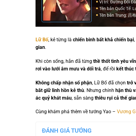
Vị trí:
Đường Đối Đ
Tên bản Quốc Tế: L
Tên bản Trung: 吕
Lữ Bố
, kẻ từng là
chiến binh bất khả chiến bại
,
gian
.
Khi còn sống, hắn đã từng
thề thốt tình yêu vĩ
rơi vào lưới âm mưu và dối trá
, để rồi
kết thúc 
Không chấp nhận số phận
, Lữ Bố đã chọn
trở 
bắt giữ linh hồn kẻ thù
. Nhưng chính
hận thù v
ác quỷ khát máu
, sẵn sàng
thiêu rụi cả thế gia
Cùng khám phá thêm về tướng Yao –
Vương Gi
ĐÁNH GIÁ TƯỚNG