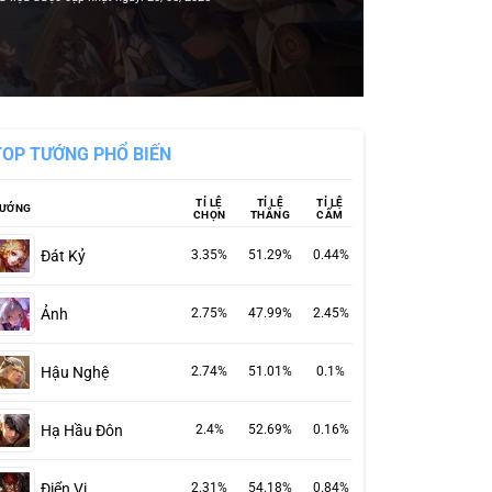
TOP TƯỚNG PHỔ BIẾN
TỈ LỆ
TỈ LỆ
TỈ LỆ
ƯỚNG
CHỌN
THẮNG
CẤM
Đát Kỷ
3.35%
51.29%
0.44%
Ảnh
2.75%
47.99%
2.45%
Hậu Nghệ
2.74%
51.01%
0.1%
Hạ Hầu Đôn
2.4%
52.69%
0.16%
Điển Vi
2.31%
54.18%
0.84%