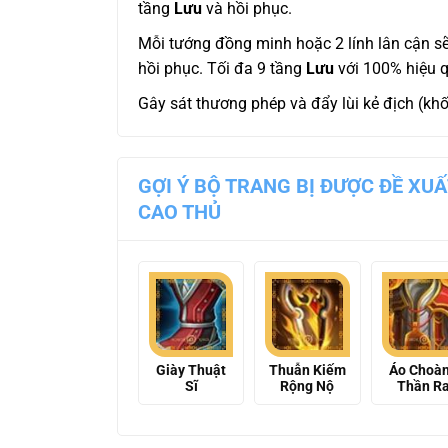
tầng
Lưu
và hồi phục.
Mỗi tướng đồng minh hoặc 2 lính lân cận s
hồi phục. Tối đa 9 tầng
Lưu
với 100% hiệu q
Gây sát thương phép và đẩy lùi kẻ địch (k
GỢI Ý BỘ TRANG BỊ ĐƯỢC ĐỀ XUẤ
CAO THỦ
Giày Thuật
Thuẫn Kiếm
Áo Choà
Sĩ
Rộng Nộ
Thần R