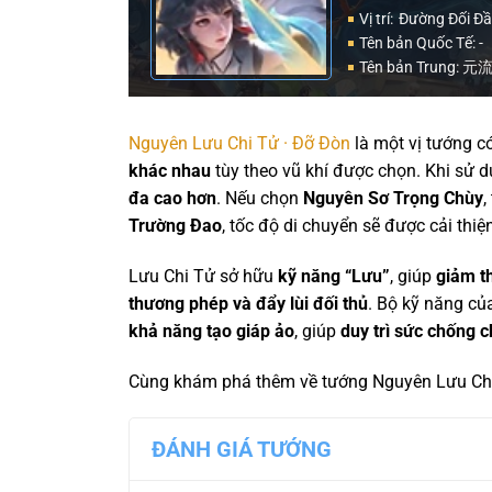
Vị trí:
Đường Đối Đ
Tên bản Quốc Tế: -
Tên bản Trung:
Nguyên Lưu Chi Tử · Đỡ Đòn
là một vị tướng c
khác nhau
tùy theo vũ khí được chọn. Khi sử 
đa cao hơn
. Nếu chọn
Nguyên Sơ Trọng Chùy
,
Trường Đao
, tốc độ di chuyển sẽ được cải thiệ
Lưu Chi Tử sở hữu
kỹ năng “Lưu”
, giúp
giảm th
thương phép và đẩy lùi đối thủ
. Bộ kỹ năng củ
khả năng tạo giáp ảo
, giúp
duy trì sức chống c
Cùng khám phá thêm về tướng Nguyên Lưu Ch
ĐÁNH GIÁ TƯỚNG