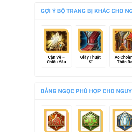
GỢI Ý BỘ TRANG BỊ KHÁC CHO NG
Cận Vệ –
Giày Thuật
Áo Choà
Chiếu Yêu
Sĩ
Thần R
BẢNG NGỌC PHÙ HỢP CHO NGUYÊ