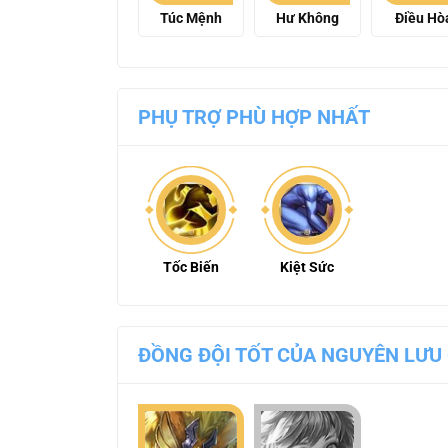
Túc Mệnh
Hư Không
Điều Hò
PHỤ TRỢ PHÙ HỢP NHẤT
Tốc Biến
Kiệt Sức
ĐỒNG ĐỘI TỐT CỦA NGUYÊN LƯU 