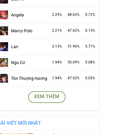
Angela
2.25%
48.63%
0.72%
Marco Polo
2.21%
47.62%
0.13%
Lan
2.13%
51.96%
5.71%
Ngu Cơ
1.94%
50.09%
0.08%
Tôn Thượng Hương
1.94%
47.02%
0.03%
XEM THÊM
BÀI VIẾT MỚI NHẤT