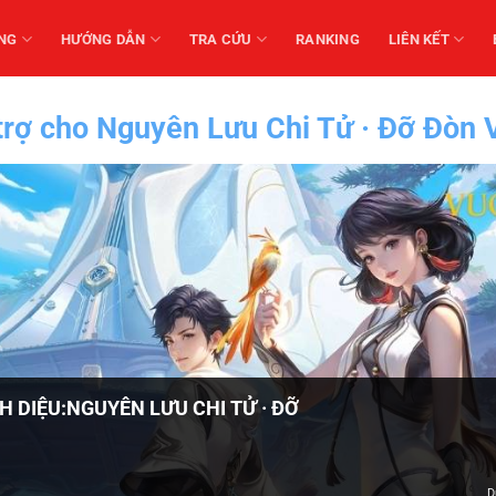
NG
HƯỚNG DẪN
TRA CỨU
RANKING
LIÊN KẾT
trợ cho Nguyên Lưu Chi Tử · Đỡ Đòn 
H DIỆU:NGUYÊN LƯU CHI TỬ · ĐỠ
D