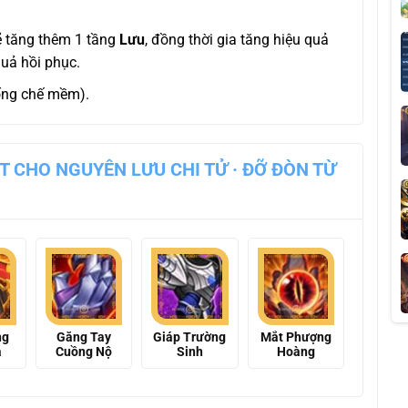
ẽ tăng thêm 1 tầng
Lưu
, đồng thời gia tăng hiệu quả
uả hồi phục.
hống chế mềm).
T CHO NGUYÊN LƯU CHI TỬ · ĐỠ ĐÒN TỪ
ng
Găng Tay
Giáp Trường
Mắt Phượng
a
Cuồng Nộ
Sinh
Hoàng