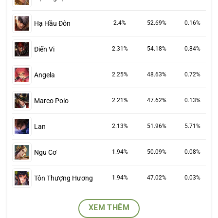
Hạ Hầu Đôn
2.4%
52.69%
0.16%
Điển Vi
2.31%
54.18%
0.84%
Angela
2.25%
48.63%
0.72%
Marco Polo
2.21%
47.62%
0.13%
Lan
2.13%
51.96%
5.71%
Ngu Cơ
1.94%
50.09%
0.08%
Tôn Thượng Hương
1.94%
47.02%
0.03%
XEM THÊM