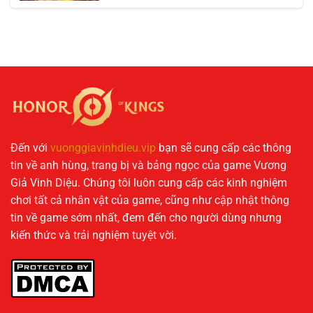
Đến với
vuonggiavinhdieu.vip
bạn sẽ cung cấp các thông
tin về anh hùng, trang bị và bảng ngọc của game Vương
Giả Vinh Diệu. Chúng tôi luôn cung cấp các kinh nghiệm
chơi tất cả nhân vật của game, cũng như cập nhật thông
tin về game sớm nhất, đem đến cho người dùng nhưng
kiến thức và trải nghiệm tuyệt vời.