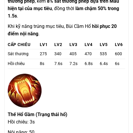
thương phép
, kèm
8% sát thương phép dựa trên Máu
hiện tại của mục tiêu
, đồng thời
làm chậm 50% trong
1.5s
.
Khi kỹ năng trúng mục tiêu, Bùi Cầm Hổ
hồi phục 20
điểm nội năng
.
CẤP CHIÊU
LV1
LV2
LV3
LV4
LV5
LV6
Sát thương
275
340
405
470
535
600
Hồi chiêu
8s
7.6s
7.2s
6.8s
6.4s
6s
Thế Hổ Gầm (Trạng thái hổ)
Hồi chiêu: 3s
Nội năng: 50