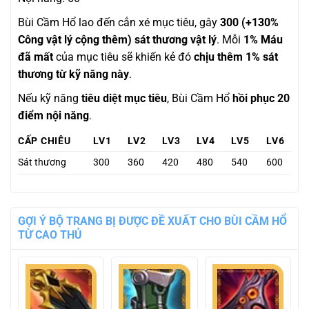
Bùi Cầm Hổ lao đến cắn xé mục tiêu, gây
300 (+130%
Công vật lý cộng thêm) sát thương vật lý
. Mỗi
1% Máu
đã mất
của mục tiêu sẽ khiến kẻ đó
chịu thêm 1% sát
thương từ kỹ năng này
.
Nếu kỹ năng
tiêu diệt mục tiêu
, Bùi Cầm Hổ
hồi phục 20
điểm nội năng
.
CẤP CHIÊU
LV1
LV2
LV3
LV4
LV5
LV6
Sát thương
300
360
420
480
540
600
GỢI Ý BỘ TRANG BỊ ĐƯỢC ĐỀ XUẤT CHO BÙI CẦM HỔ
TỪ CAO THỦ