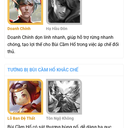
Doanh Chính
Hạ Hầu Đôn
Doanh Chính dọn lính nhanh, giúp hỗ trợ rừng nhanh
chóng, tạo lợi thế cho Bùi Cầm Hổ trong việc áp chế đối
thủ.
TƯỚNG BỊ BÙI CẦM HỔ KHẮC CHẾ
Lỗ Ban Đệ Thất
Tôn Ngộ Không
Bùi Cầm Hổ có sát thương bùng nổ, dễ dàng hạ gục