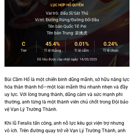
LỤC HỢP HỔ QUYỀN
Vai trò:
Đấu Sĩ/Sát Thủ
Vị trí:
Đường Rừng/Đường Đối Đầu
Tên bản Quốc Tế: Pei
Tên bản Trung: 裴擒虎
C
45.4%
0.01%
0.24%
Tier
Tỉ lệ thắng
Tỉ lệ cấm
Tỉ lệ chọn
Dữ liệu được cập nhật ngày: 14/05/2025
Bùi Cầm Hổ là một chiến binh dũng mãnh, sở hữu năng lực
hóa thân thành hổ—một loài mãnh thú nhanh nhẹn và đầy
uy lực. Với lòng trung thành, dũng cảm và sức mạnh phi
thường, anh từng là một thành viên chủ chốt trong Đội bảo
vệ Vạn Lý Trường Thành.
Khi lũ Feralis tấn công, anh nỗ lực kêu gọi viện trợ nhưng
vô ích. Trên đường quay trở về Vạn Lý Trường Thành, anh