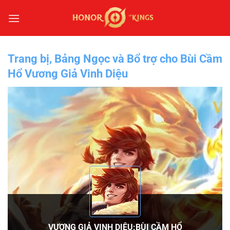
Bỏ
qua
nội
dung
Trang bị, Bảng Ngọc và Bổ trợ cho Bùi Cầm
Hổ Vương Giả Vinh Diệu
VƯƠNG GIẢ VINH DIỆU:BÙI CẦM HỔ