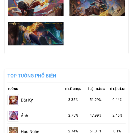
TOP TƯỚNG PHỔ BIẾN
TƯỚNG
TỈ LỆ CHỌN
TỈ LỆ THẮNG
TỈ LỆ CẤM
Đát Kỷ
3.35%
51.29%
0.44%
Ảnh
2.75%
47.99%
2.45%
Hậu Nghệ
2.74%
51.01%
0.1%