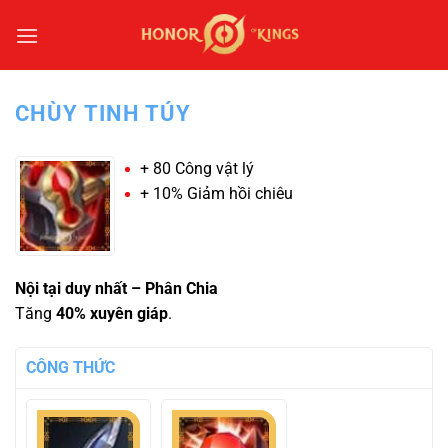
Bỏ
qua
nội
dung
CHÙY TINH TÚY
+ 80 Công vật lý
+ 10% Giảm hồi chiêu
Nội tại duy nhất – Phân Chia
Tăng
40% xuyên giáp
.
CÔNG THỨC