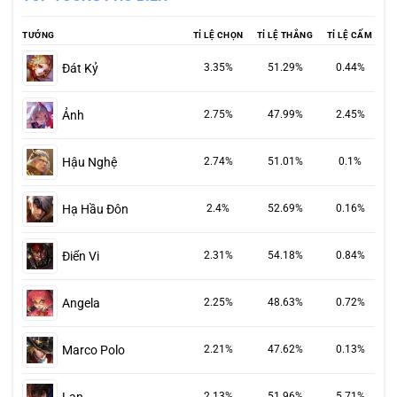
TƯỚNG
TỈ LỆ CHỌN
TỈ LỆ THẮNG
TỈ LỆ CẤM
Đát Kỷ
3.35%
51.29%
0.44%
Ảnh
2.75%
47.99%
2.45%
Hậu Nghệ
2.74%
51.01%
0.1%
Hạ Hầu Đôn
2.4%
52.69%
0.16%
Điển Vi
2.31%
54.18%
0.84%
Angela
2.25%
48.63%
0.72%
Marco Polo
2.21%
47.62%
0.13%
2.13%
51.96%
5.71%