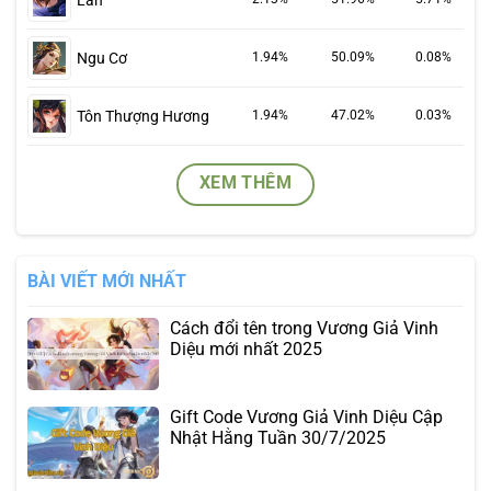
Lan
Ngu Cơ
1.94%
50.09%
0.08%
Tôn Thượng Hương
1.94%
47.02%
0.03%
XEM THÊM
BÀI VIẾT MỚI NHẤT
Cách đổi tên trong Vương Giả Vinh
Diệu mới nhất 2025
Gift Code Vương Giả Vinh Diệu Cập
Nhật Hằng Tuần 30/7/2025