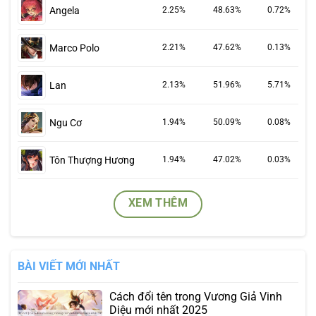
Angela
2.25%
48.63%
0.72%
Marco Polo
2.21%
47.62%
0.13%
Lan
2.13%
51.96%
5.71%
Ngu Cơ
1.94%
50.09%
0.08%
Tôn Thượng Hương
1.94%
47.02%
0.03%
XEM THÊM
BÀI VIẾT MỚI NHẤT
Cách đổi tên trong Vương Giả Vinh
Diệu mới nhất 2025