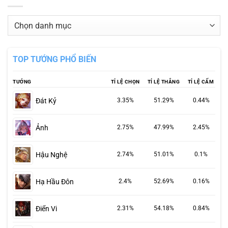
Danh
mục
TOP TƯỚNG PHỔ BIẾN
TƯỚNG
TỈ LỆ CHỌN
TỈ LỆ THẮNG
TỈ LỆ CẤM
Đát Kỷ
3.35%
51.29%
0.44%
Ảnh
2.75%
47.99%
2.45%
Hậu Nghệ
2.74%
51.01%
0.1%
Hạ Hầu Đôn
2.4%
52.69%
0.16%
Điển Vi
2.31%
54.18%
0.84%