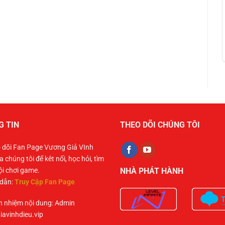
G TIN
THEO DÕI CHÚNG TÔI
o dõi Fan Page Vương Giả VInh
a chúng tôi để kêt nối, học hỏi, tìm
ội chơi game.
NHÀ PHÁT HÀNH
dẫn:
Truy Cập Fan Page
h nhiệm nội dung: Admin
iavinhdieu.vip