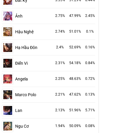
Đát Kỷ
3.35%
51.29%
0.44%
Ảnh
2.75%
47.99%
2.45%
Hậu Nghệ
2.74%
51.01%
0.1%
Hạ Hầu Đôn
2.4%
52.69%
0.16%
Điển Vi
2.31%
54.18%
0.84%
Angela
2.25%
48.63%
0.72%
Marco Polo
2.21%
47.62%
0.13%
Lan
2.13%
51.96%
5.71%
Ngu Cơ
1.94%
50.09%
0.08%