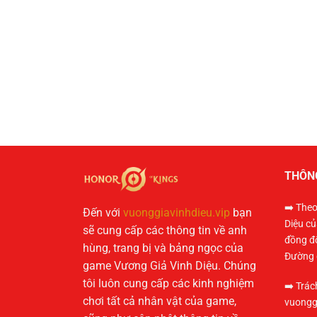
THÔN
➡️ The
Đến với
vuonggiavinhdieu.vip
bạn
Diệu củ
sẽ cung cấp các thông tin về anh
đồng đ
hùng, trang bị và bảng ngọc của
Đường 
game Vương Giả Vinh Diệu. Chúng
tôi luôn cung cấp các kinh nghiệm
➡️ Trác
chơi tất cả nhân vật của game,
vuongg