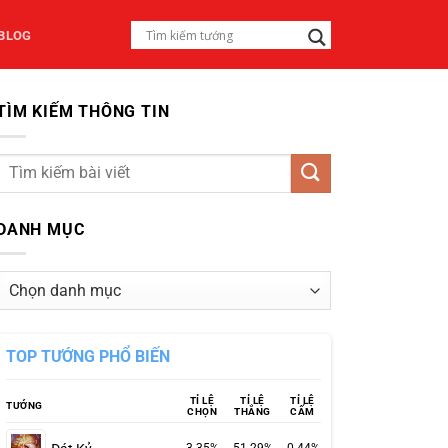
BLOG
TÌM KIẾM THÔNG TIN
DANH MỤC
Danh
mục
TOP TƯỚNG PHỔ BIẾN
TỈ LỆ
TỈ LỆ
TỈ LỆ
TƯỚNG
CHỌN
THẮNG
CẤM