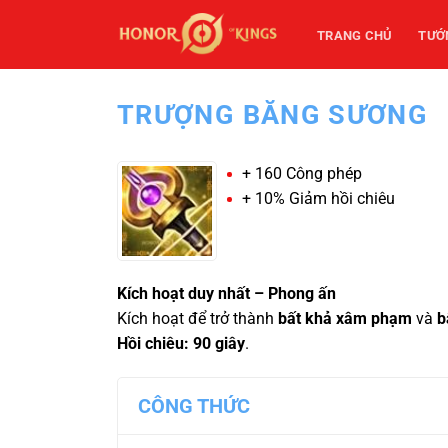
Bỏ
qua
TRANG CHỦ
TƯỚ
nội
dung
TRƯỢNG BĂNG SƯƠNG
+ 160 Công phép
+ 10% Giảm hồi chiêu
Kích hoạt duy nhất – Phong ấn
Kích hoạt để trở thành
bất khả xâm phạm
và
b
Hồi chiêu: 90 giây
.
CÔNG THỨC