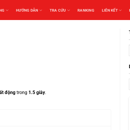
NG
HƯỚNG DẪN
TRA CỨU
RANKING
LIÊN KẾT
ất động
trong
1.5 giây
.