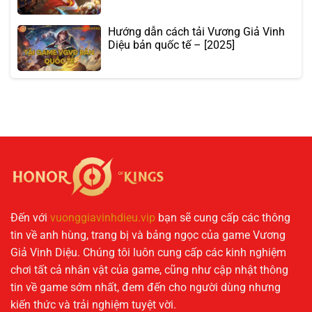
Hướng dẫn cách tải Vương Giả Vinh
Diệu bản quốc tế – [2025]
Đến với
vuonggiavinhdieu.vip
bạn sẽ cung cấp các thông
tin về anh hùng, trang bị và bảng ngọc của game Vương
Giả Vinh Diệu. Chúng tôi luôn cung cấp các kinh nghiệm
chơi tất cả nhân vật của game, cũng như cập nhật thông
tin về game sớm nhất, đem đến cho người dùng nhưng
kiến thức và trải nghiệm tuyệt vời.