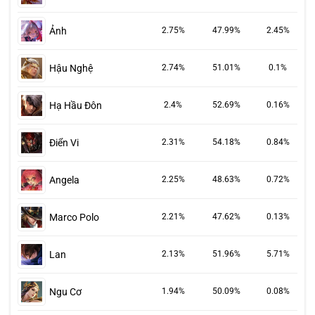
Ảnh
2.75%
47.99%
2.45%
Hậu Nghệ
2.74%
51.01%
0.1%
Hạ Hầu Đôn
2.4%
52.69%
0.16%
Điển Vi
2.31%
54.18%
0.84%
Angela
2.25%
48.63%
0.72%
Marco Polo
2.21%
47.62%
0.13%
Lan
2.13%
51.96%
5.71%
Ngu Cơ
1.94%
50.09%
0.08%