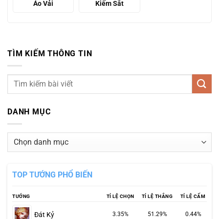
Áo Vải
Kiếm Sắt
TÌM KIẾM THÔNG TIN
DANH MỤC
Danh
mục
TOP TƯỚNG PHỔ BIẾN
TƯỚNG
TỈ LỆ CHỌN
TỈ LỆ THẮNG
TỈ LỆ CẤM
Đát Kỷ
3.35%
51.29%
0.44%