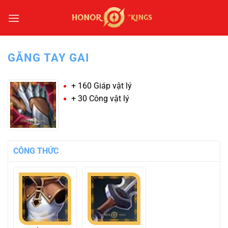
Bỏ
qua
nội
dung
GĂNG TAY GAI
+ 160 Giáp vật lý
+ 30 Công vật lý
CÔNG THỨC