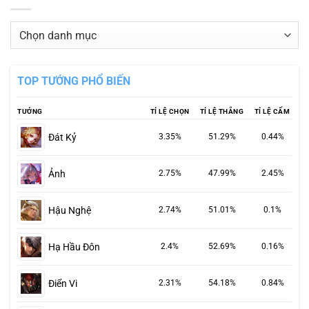
Danh
mục
TOP TƯỚNG PHỔ BIẾN
TƯỚNG
TỈ LỆ CHỌN
TỈ LỆ THẮNG
TỈ LỆ CẤM
Đát Kỷ
3.35%
51.29%
0.44%
Ảnh
2.75%
47.99%
2.45%
Hậu Nghệ
2.74%
51.01%
0.1%
Hạ Hầu Đôn
2.4%
52.69%
0.16%
Điển Vi
2.31%
54.18%
0.84%