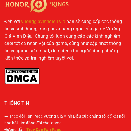
Đến với
vuonggiavinhdieu.vip
bạn sẽ cung cấp các thông
tin về anh hùng, trang bị và bảng ngọc của game Vương
Giả Vinh Diệu. Chúng tôi luôn cung cấp các kinh nghiệm
chơi tất cả nhân vật của game, cũng như cập nhật thông
tin về game sớm nhất, đem đến cho người dùng nhưng
kiến thức và trải nghiệm tuyệt vời.
THÔNG TIN
➡️ Theo dõi Fan Page Vương Giả VInh Diệu của chúng tôi để kêt nối,
học hỏi, tìm đồng đội chơi game.
Đường dẫn:
Truy Cập Fan Page