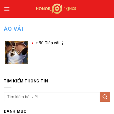
Bỏ
qua
nội
dung
ÁO VẢI
+ 90 Giáp vật lý
TÌM KIẾM THÔNG TIN
DANH MỤC