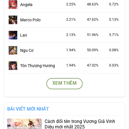
Angela
2.25%
48.63%
0.72%
Marco Polo
2.21%
47.62%
0.13%
Lan
2.13%
51.96%
5.71%
Ngu Cơ
1.94%
50.09%
0.08%
Tôn Thượng Hương
1.94%
47.02%
0.03%
XEM THÊM
BÀI VIẾT MỚI NHẤT
Cách đổi tên trong Vương Giả Vinh
Diệu mới nhất 2025