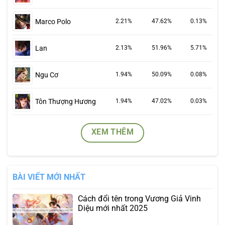
Marco Polo
2.21%
47.62%
0.13%
Lan
2.13%
51.96%
5.71%
Ngu Cơ
1.94%
50.09%
0.08%
Tôn Thượng Hương
1.94%
47.02%
0.03%
XEM THÊM
BÀI VIẾT MỚI NHẤT
Cách đổi tên trong Vương Giả Vinh
Diệu mới nhất 2025