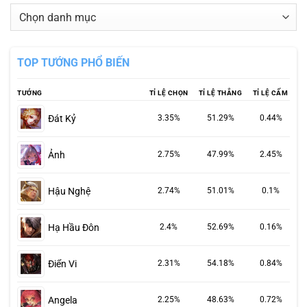
Danh
mục
TOP TƯỚNG PHỔ BIẾN
TƯỚNG
TỈ LỆ CHỌN
TỈ LỆ THẮNG
TỈ LỆ CẤM
Đát Kỷ
3.35%
51.29%
0.44%
Ảnh
2.75%
47.99%
2.45%
Hậu Nghệ
2.74%
51.01%
0.1%
Hạ Hầu Đôn
2.4%
52.69%
0.16%
Điển Vi
2.31%
54.18%
0.84%
Angela
2.25%
48.63%
0.72%