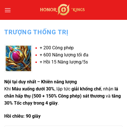
Bỏ
qua
nội
dung
TRƯỢNG THỐNG TRỊ
+ 200 Công phép
+ 600 Năng lượng tối đa
+ Hồi 15 Năng lượng/5s
Nội tại duy nhất – Khiên năng lượng
Khi
Máu xuống dưới 30%
, lập tức
giải khống chế
, nhận
lá
chắn hấp thụ (500 + 150% Công phép) sát thương
và
tăng
30% Tốc chạy trong 4 giây
.
Hồi chiêu: 90 giây