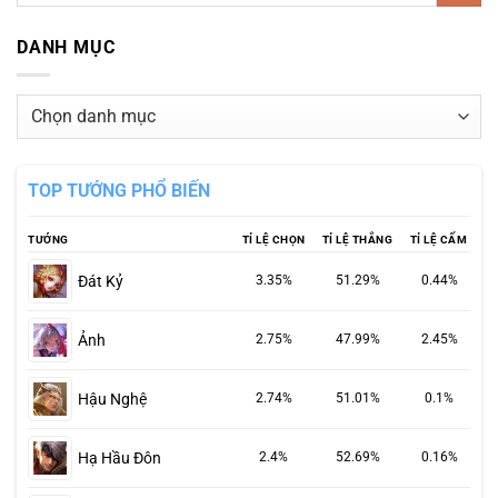
DANH MỤC
Danh
mục
TOP TƯỚNG PHỔ BIẾN
TƯỚNG
TỈ LỆ CHỌN
TỈ LỆ THẮNG
TỈ LỆ CẤM
Đát Kỷ
3.35%
51.29%
0.44%
Ảnh
2.75%
47.99%
2.45%
Hậu Nghệ
2.74%
51.01%
0.1%
Hạ Hầu Đôn
2.4%
52.69%
0.16%