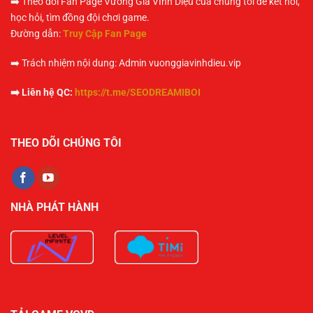
➡️ Theo dõi Fan Page Vương Giả VInh Diệu của chúng tôi để kêt nối,
học hỏi, tìm đồng đội chơi game.
Đường dẫn:
Truy Cập Fan Page
➡️ Trách nhiệm nội dung: Admin vuonggiavinhdieu.vip
➡️ Liên hệ QC:
https://t.me/SEODREAMIBOI
THEO DÕI CHÚNG TÔI
NHÀ PHÁT HÀNH