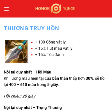
Bỏ
qua
nội
dung
THƯƠNG TRUY HỒN
+ 100 Công vật lý
+ 15% Hút máu vật lý
+ 15% Tốc đánh
Nội tại duy nhất – Hồi Máu
Khi lượng máu hiện tại của
bản thân
thấp hơn
30%
, sẽ hồi
lại
400 – 610 máu
trong
5 giây
.
Hồi chiêu: 20 giây
Nội tại duy nhất – Trọng Thương