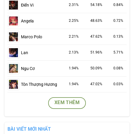
Điển Vi
2.31%
54.18%
0.84%
Angela
2.25%
48.63%
0.72%
Marco Polo
2.21%
47.62%
0.13%
Lan
2.13%
51.96%
5.71%
Ngu Cơ
1.94%
50.09%
0.08%
Tôn Thượng Hương
1.94%
47.02%
0.03%
XEM THÊM
BÀI VIẾT MỚI NHẤT