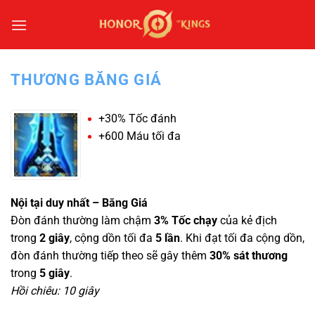
Bỏ
qua
nội
dung
THƯƠNG BĂNG GIÁ
+30% Tốc đánh
+600 Máu tối đa
Nội tại duy nhất – Băng Giá
Đòn đánh thường làm chậm
3% Tốc chạy
của kẻ địch
trong
2 giây
, cộng dồn tối đa
5 lần
. Khi đạt tối đa cộng dồn,
đòn đánh thường tiếp theo sẽ gây thêm
30% sát thương
trong
5 giây
.
Hồi chiêu: 10 giây