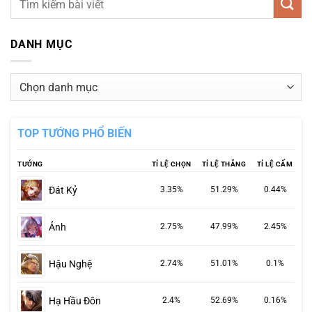
DANH MỤC
Danh
mục
TOP TƯỚNG PHỔ BIẾN
TƯỚNG
TỈ LỆ CHỌN
TỈ LỆ THẮNG
TỈ LỆ CẤM
Đát Kỷ
3.35%
51.29%
0.44%
Ảnh
2.75%
47.99%
2.45%
Hậu Nghệ
2.74%
51.01%
0.1%
Hạ Hầu Đôn
2.4%
52.69%
0.16%