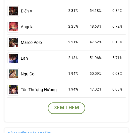
Điển Vi
2.31%
54.18%
0.84%
Angela
2.25%
48.63%
0.72%
Marco Polo
2.21%
47.62%
0.13%
Lan
2.13%
51.96%
5.71%
Ngu Cơ
1.94%
50.09%
0.08%
Tôn Thượng Hương
1.94%
47.02%
0.03%
XEM THÊM