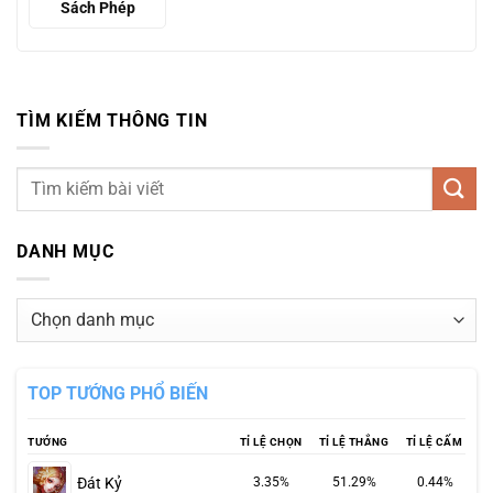
Sách Phép
TÌM KIẾM THÔNG TIN
DANH MỤC
Danh
mục
TOP TƯỚNG PHỔ BIẾN
TƯỚNG
TỈ LỆ CHỌN
TỈ LỆ THẮNG
TỈ LỆ CẤM
Đát Kỷ
3.35%
51.29%
0.44%