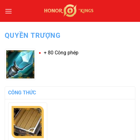
Bỏ
qua
nội
dung
QUYỀN TRƯỢNG
+ 80 Công phép
CÔNG THỨC