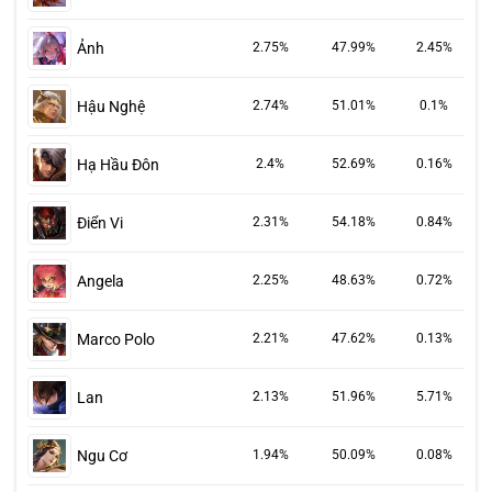
Ảnh
2.75%
47.99%
2.45%
Hậu Nghệ
2.74%
51.01%
0.1%
Hạ Hầu Đôn
2.4%
52.69%
0.16%
Điển Vi
2.31%
54.18%
0.84%
Angela
2.25%
48.63%
0.72%
Marco Polo
2.21%
47.62%
0.13%
Lan
2.13%
51.96%
5.71%
Ngu Cơ
1.94%
50.09%
0.08%