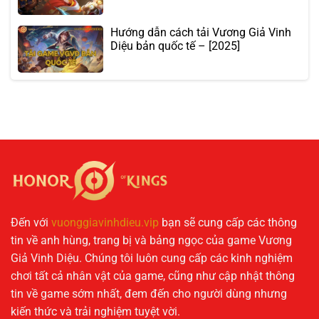
Hướng dẫn cách tải Vương Giả Vinh
Diệu bản quốc tế – [2025]
Đến với
vuonggiavinhdieu.vip
bạn sẽ cung cấp các thông
tin về anh hùng, trang bị và bảng ngọc của game Vương
Giả Vinh Diệu. Chúng tôi luôn cung cấp các kinh nghiệm
chơi tất cả nhân vật của game, cũng như cập nhật thông
tin về game sớm nhất, đem đến cho người dùng nhưng
kiến thức và trải nghiệm tuyệt vời.