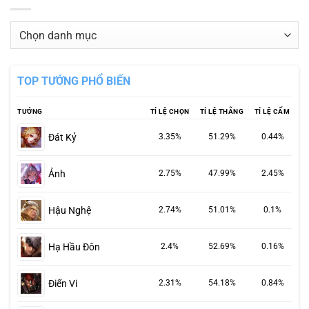
Danh
mục
TOP TƯỚNG PHỔ BIẾN
TƯỚNG
TỈ LỆ CHỌN
TỈ LỆ THẮNG
TỈ LỆ CẤM
Đát Kỷ
3.35%
51.29%
0.44%
Ảnh
2.75%
47.99%
2.45%
Hậu Nghệ
2.74%
51.01%
0.1%
Hạ Hầu Đôn
2.4%
52.69%
0.16%
Điển Vi
2.31%
54.18%
0.84%