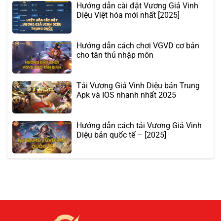
Hướng dẫn cài đặt Vương Giả Vinh
Diệu Việt hóa mới nhất [2025]
Hướng dẫn cách chơi VGVD cơ bản
cho tân thủ nhập môn
Tải Vương Giả Vinh Diệu bản Trung
Apk và IOS nhanh nhất 2025
Hướng dẫn cách tải Vương Giả Vinh
Diệu bản quốc tế – [2025]