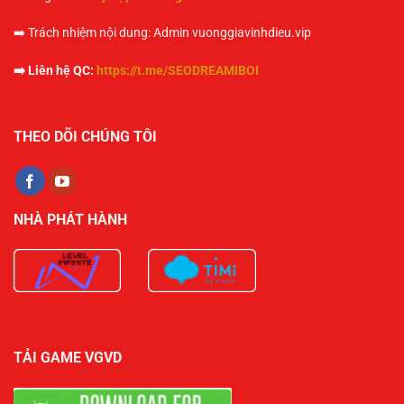
➡️ Trách nhiệm nội dung: Admin vuonggiavinhdieu.vip
➡️ Liên hệ QC:
https://t.me/SEODREAMIBOI
THEO DÕI CHÚNG TÔI
NHÀ PHÁT HÀNH
TẢI GAME VGVD