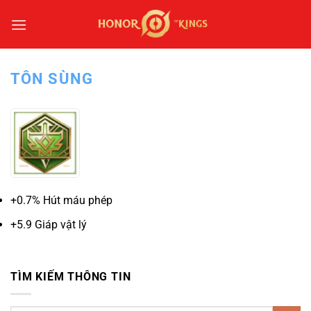
Bỏ
qua
nội
dung
TÔN SÙNG
+0.7% Hút máu phép
+5.9 Giáp vật lý
TÌM KIẾM THÔNG TIN