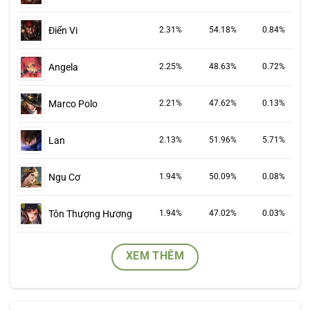
Điển Vi
2.31%
54.18%
0.84%
Angela
2.25%
48.63%
0.72%
Marco Polo
2.21%
47.62%
0.13%
Lan
2.13%
51.96%
5.71%
Ngu Cơ
1.94%
50.09%
0.08%
Tôn Thượng Hương
1.94%
47.02%
0.03%
XEM THÊM