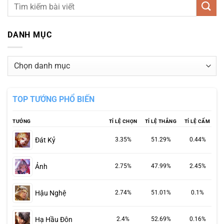
DANH MỤC
Danh
mục
TOP TƯỚNG PHỔ BIẾN
TƯỚNG
TỈ LỆ CHỌN
TỈ LỆ THẮNG
TỈ LỆ CẤM
Đát Kỷ
3.35%
51.29%
0.44%
Ảnh
2.75%
47.99%
2.45%
Hậu Nghệ
2.74%
51.01%
0.1%
Hạ Hầu Đôn
2.4%
52.69%
0.16%