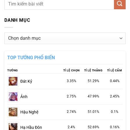
DANH MỤC
Danh
mục
TOP TƯỚNG PHỔ BIẾN
TƯỚNG
TỈ LỆ CHỌN
TỈ LỆ THẮNG
TỈ LỆ CẤM
Đát Kỷ
3.35%
51.29%
0.44%
Ảnh
2.75%
47.99%
2.45%
Hậu Nghệ
2.74%
51.01%
0.1%
Hạ Hầu Đôn
2.4%
52.69%
0.16%