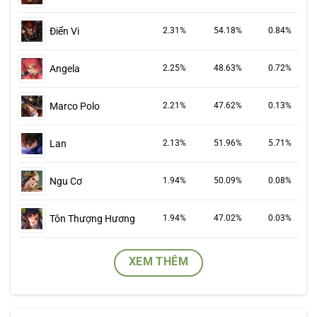
Điển Vi
2.31%
54.18%
0.84%
Angela
2.25%
48.63%
0.72%
Marco Polo
2.21%
47.62%
0.13%
Lan
2.13%
51.96%
5.71%
Ngu Cơ
1.94%
50.09%
0.08%
Tôn Thượng Hương
1.94%
47.02%
0.03%
XEM THÊM