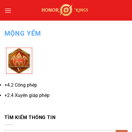
Bỏ
qua
nội
dung
MỘNG YỂM
+4.2 Công phép
+2.4 Xuyên giáp phép
TÌM KIẾM THÔNG TIN