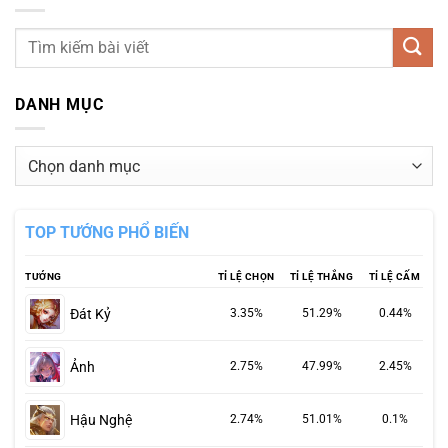
DANH MỤC
Danh
mục
TOP TƯỚNG PHỔ BIẾN
TƯỚNG
TỈ LỆ CHỌN
TỈ LỆ THẮNG
TỈ LỆ CẤM
Đát Kỷ
3.35%
51.29%
0.44%
Ảnh
2.75%
47.99%
2.45%
Hậu Nghệ
2.74%
51.01%
0.1%