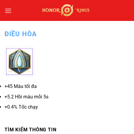
Bỏ
qua
nội
dung
ĐIỀU HÒA
+45 Máu tối đa
+5.2 Hồi máu mỗi 5s
+0.4% Tốc chạy
TÌM KIẾM THÔNG TIN