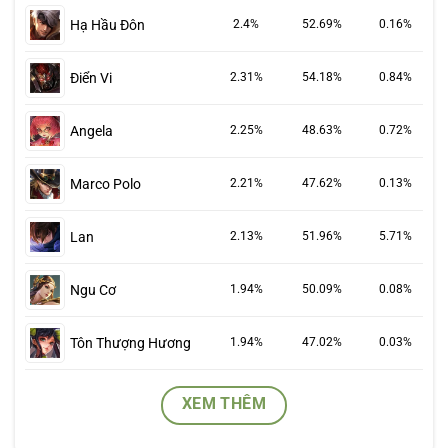
Hạ Hầu Đôn
2.4%
52.69%
0.16%
Điển Vi
2.31%
54.18%
0.84%
Angela
2.25%
48.63%
0.72%
Marco Polo
2.21%
47.62%
0.13%
Lan
2.13%
51.96%
5.71%
Ngu Cơ
1.94%
50.09%
0.08%
Tôn Thượng Hương
1.94%
47.02%
0.03%
XEM THÊM